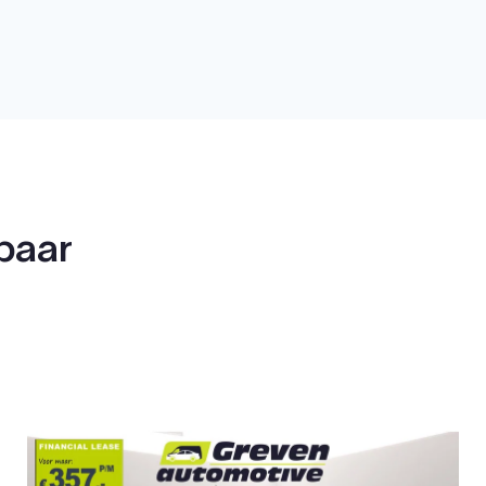
rbaar