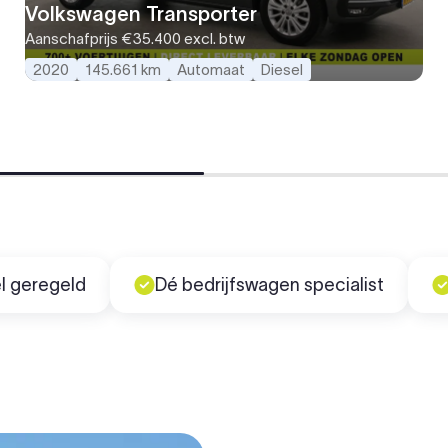
Volkswagen Transporter
Aanschafprijs
€35.400
excl. btw
2020
145.661 km
Automaat
Diesel
geld
Dé bedrijfswagen specialist
Uit ei