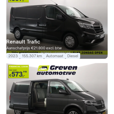
Renault Trafic
Aanschafprijs
€21.800
excl. btw
2023
155.307 km
Automaat
Diesel