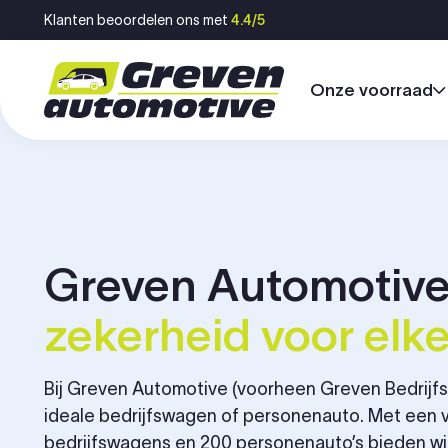
Ga naar inhoud
Klanten beoordelen ons met
4.4/5
Onze voorraad
Greven Automotiv
zekerheid voor elke 
Bij Greven Automotive (voorheen Greven Bedrijfsw
ideale bedrijfswagen of personenauto. Met een 
bedrijfswagens en 200 personenauto’s bieden wi