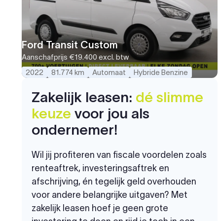
Ford Transit Custom
Aanschafprijs
€19.400
excl. btw
2022
81.774 km
Automaat
Hybride Benzine
Zakelijk leasen:
dé slimme
keuze
voor jou als
ondernemer!
Wil jij profiteren van fiscale voordelen zoals
renteaftrek, investeringsaftrek en
afschrijving, én tegelijk geld overhouden
voor andere belangrijke uitgaven? Met
zakelijk leasen hoef je geen grote