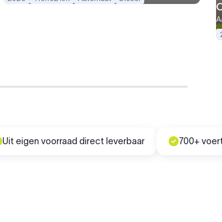
O
A
gen voorraad direct leverbaar
700+ voertuigen 