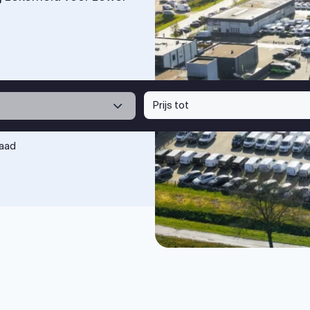
Prijs tot
raad