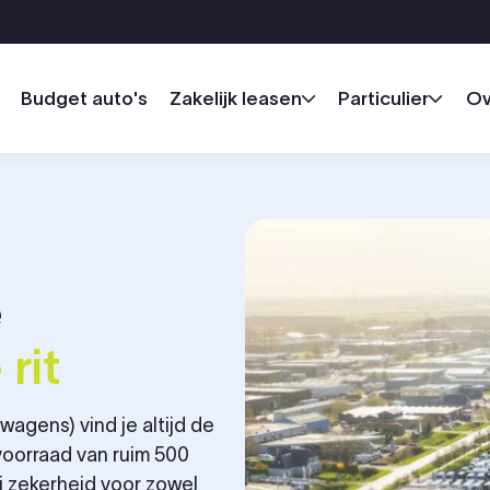
Budget auto's
Zakelijk leasen
Particulier
Ov
e
rit
agens) vind je altijd de
voorraad van ruim 500
j zekerheid voor zowel