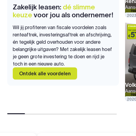
Rena
Zakelijk leasen:
dé slimme
Aansc
keuze
voor jou als ondernemer!
2023
Wil jij profiteren van fiscale voordelen zoals
renteaftrek, investeringsaftrek en afschrijving,
én tegelijk geld overhouden voor andere
belangrijke uitgaven? Met zakelijk leasen hoef
je geen grote investering te doen en rijd je
toch in een nieuwe auto.
Ontdek alle voordelen
Vol
Aansc
202