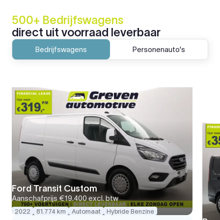
500+ Bedrijfswagens
direct uit voorraad leverbaar
Bedrijfswagens
Personenauto's
Ford Transit Custom
Aanschafprijs
€19.400
excl. btw
2022
81.774 km
Automaat
Hybride Benzine