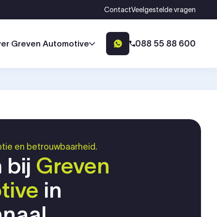
Contact
Veelgestelde vragen
088 55 88 600
er Greven Automotive
ntie en betrouwbaarheid.
 bij
Greven
tive
in
anaal