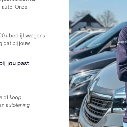
te auto. Onze
700+ bedrijfswagens
 dat bij jouw
ij jou past
se
of
koop
en
autolening