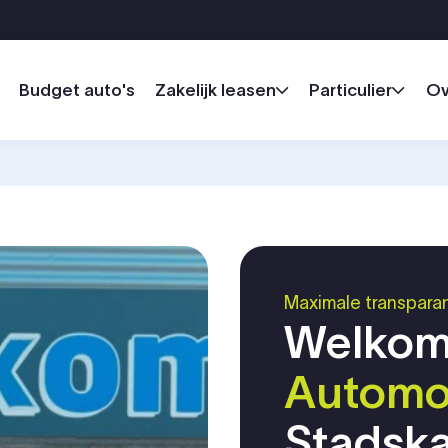
Budget auto's
Zakelijk leasen
Particulier
Ov
Maximale transpara
Welkom
Automo
Stadsk