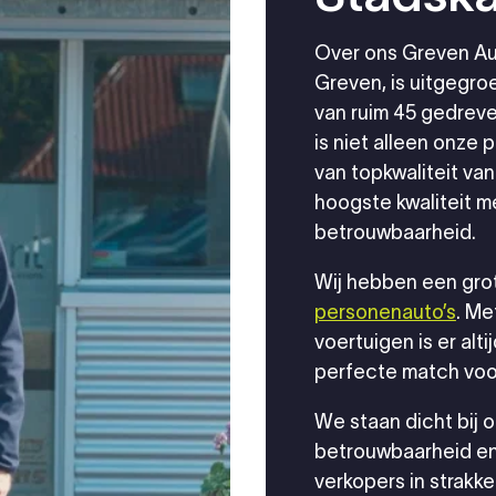
Over ons Greven Au
Greven, is uitgegro
van ruim 45 gedreve
is niet alleen onze
van topkwaliteit v
hoogste kwaliteit m
betrouwbaarheid.
Wij hebben een gro
af: Video bedrijf
personenauto’s
. Me
voertuigen is er alti
perfecte match voor
We staan dicht bij o
betrouwbaarheid en
verkopers in strakk