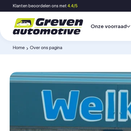
Ga naar inhoud
Klanten beoordelen ons met
4.4/5
Onze voorraad
Home
Over ons pagina
-