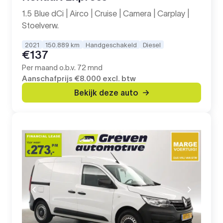
1.5 Blue dCi | Airco | Cruise | Camera | Carplay |
Stoelverw.
2021
150.889 km
Handgeschakeld
Diesel
€137
Per maand o.b.v. 72 mnd
Aanschafprijs
€8.000
excl. btw
Bekijk deze auto