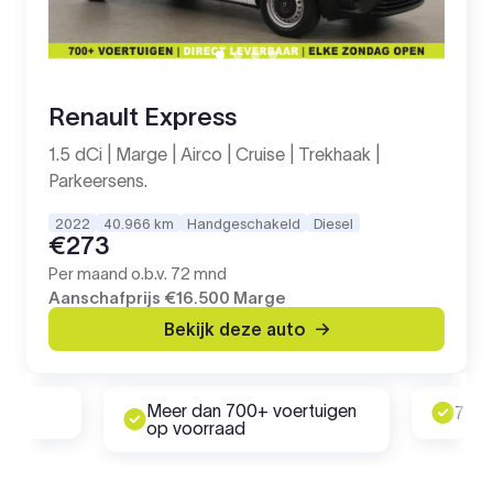
Renault Express
1.5 dCi | Marge | Airco | Cruise | Trekhaak |
Parkeersens.
2022
40.966 km
Handgeschakeld
Diesel
€273
Per maand o.b.v. 72 mnd
Aanschafprijs
€16.500
Marge
Bekijk deze auto
Meer dan 700+ voertuigen
rd
7 da
op voorraad