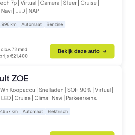
ech 7p | Virtual | Camera | Sfeer | Cruise |
 Navi | LED | NAP
4.996 km
Automaat
Benzine
o.b.v. 72 mnd
Bekijk deze auto
rijs
€21.400
ult ZOE
kWh Koopaccu | Snelladen | SOH 90% | Virtual |
 LED | Cruise | Clima | Navi | Parkeersens.
2.657 km
Automaat
Elektrisch
9