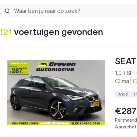
121
voertuigen
gevonden
SEAT 
1.0 TSI F
Clima | C
2022
1
€287
Per maand 
Aanschafp