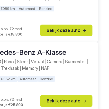
97.089 km
Automaat
Benzine
9
o.b.v. 72 mnd
Bekijk deze auto
rijs
€18.800
edes-Benz A-Klasse
 Pano | Sfeer | Virtual | Camera | Burmester |
| Trekhaak | Memory | NAP
44.062 km
Automaat
Benzine
o.b.v. 72 mnd
Bekijk deze auto
rijs
€25.800