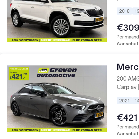
2018
1
€30
Per maand 
Aanschafp
Merc
200 AMG |
Carplay 
2021
1
€421
Per maand 
Aanschafp