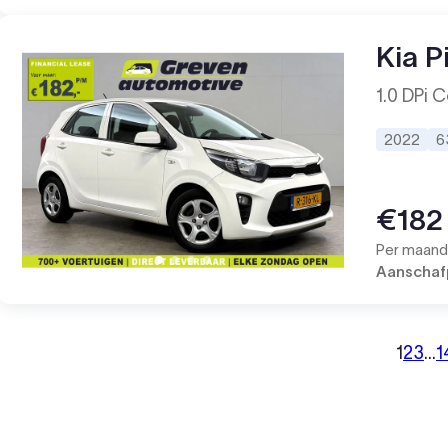
Kia P
1.0 DPi C
2022
6
€182
Per maand 
Aanschafp
1
2
3
…
1