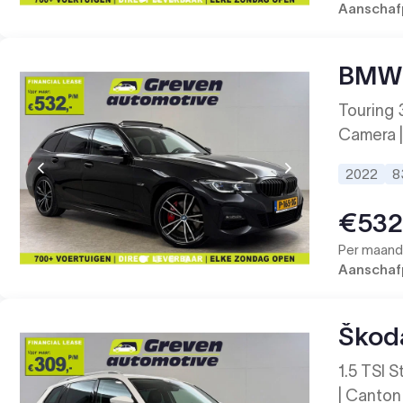
Aanschafp
BMW 
Touring 
Camera |
2022
8
€53
Per maand 
Aanschafp
Škod
1.5 TSI S
| Canton