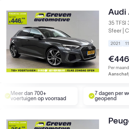
Audi
35 TFSI 3
Sfeer | C
2021
1
€44
Per maand 
Aanschafp
Meer dan 700+
7 dagen per w
voertuigen op voorraad
geopend
Peug