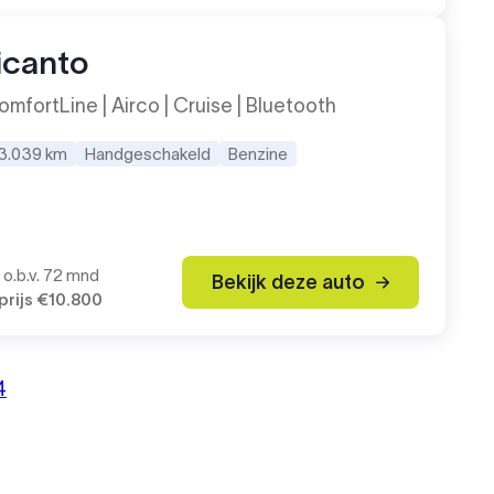
icanto
omfortLine | Airco | Cruise | Bluetooth
3.039 km
Handgeschakeld
Benzine
o.b.v. 72 mnd
Bekijk deze auto
rijs
€10.800
Volg
4