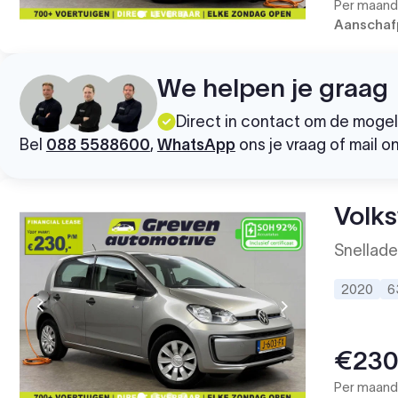
Per maand 
Aanschafp
We helpen je graag
Direct in contact om de moge
Bel
088 5588600
,
WhatsApp
ons je vraag of mail o
Volk
Snellade
2020
6
€23
Per maand 