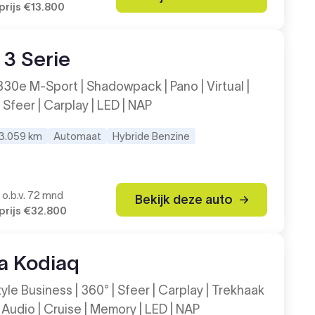
rijs
€13.800
3 Serie
330e M-Sport | Shadowpack | Pano | Virtual |
 Sfeer | Carplay | LED | NAP
3.059 km
Automaat
Hybride Benzine
2
o.b.v. 72 mnd
Bekijk deze auto
rijs
€32.800
a Kodiaq
tyle Business | 360° | Sfeer | Carplay | Trekhaak
 Audio | Cruise | Memory | LED | NAP