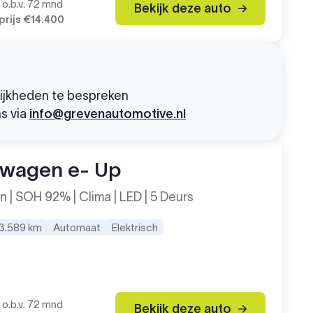
o.b.v. 72 mnd
Bekijk deze auto
rijs
€14.400
lijkheden te bespreken
ns via
info@grevenautomotive.nl
swagen e- Up
n | SOH 92% | Clima | LED | 5 Deurs
3.589 km
Automaat
Elektrisch
0
o.b.v. 72 mnd
Bekijk deze auto