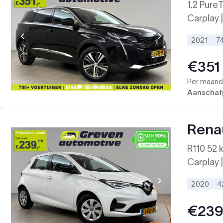
1.2 PureT
Carplay |
2021
7
€351
Per maand 
Aanschafp
Rena
R110 52 
Carplay |
2020
4
€23