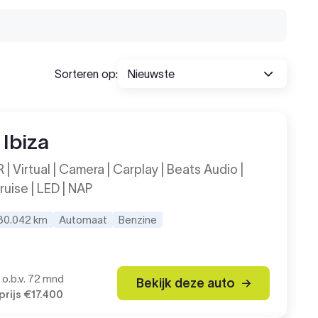
Sorteren op:
Ibiza
R | Virtual | Camera | Carplay | Beats Audio |
ruise | LED | NAP
30.042 km
Automaat
Benzine
o.b.v. 72 mnd
Bekijk deze auto
rijs
€17.400