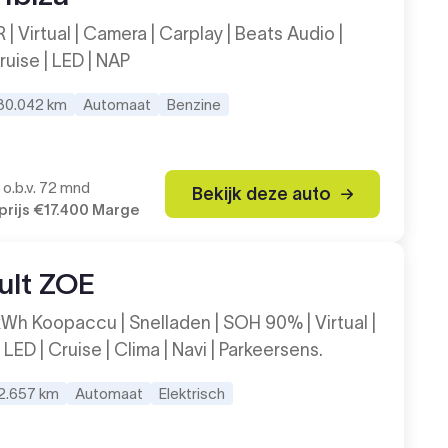
R | Virtual | Camera | Carplay | Beats Audio |
ruise | LED | NAP
30.042 km
Automaat
Benzine
o.b.v. 72 mnd
Bekijk deze auto
rijs
€17.400
Marge
ult ZOE
kWh Koopaccu | Snelladen | SOH 90% | Virtual |
 LED | Cruise | Clima | Navi | Parkeersens.
2.657 km
Automaat
Elektrisch
9