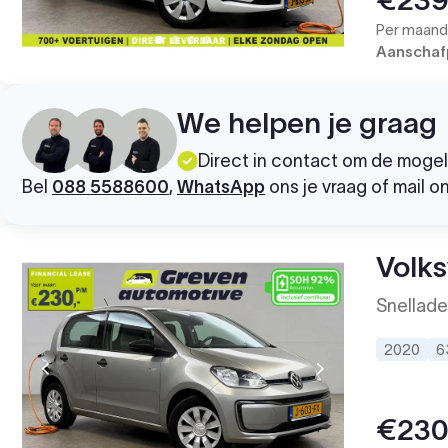
Per maand 
Aanschafp
We helpen je graag
Direct in contact om de moge
Bel
088 5588600
,
WhatsApp
ons je vraag of mail o
Volk
Snellade
2020
6
€23