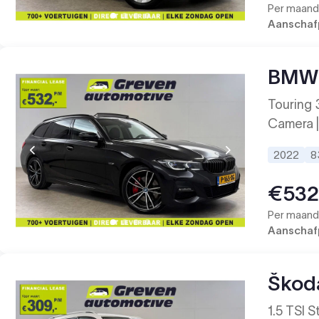
Per maand 
Aanschafp
BMW 
Touring 
Camera |
2022
8
€53
Per maand 
Aanschafp
Škod
1.5 TSI S