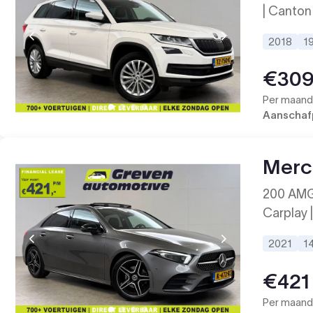
| Canton
2018
1
€30
Per maand 
Aanschafp
Merc
200 AMG |
Carplay 
2021
1
€421
Per maand 