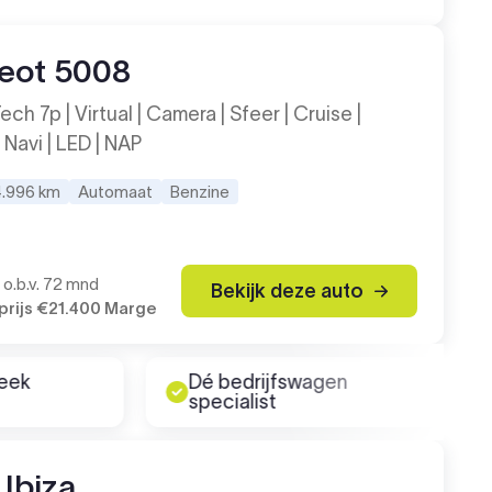
eot 5008
ech 7p | Virtual | Camera | Sfeer | Cruise |
 Navi | LED | NAP
4.996 km
Automaat
Benzine
o.b.v. 72 mnd
Bekijk deze auto
rijs
€21.400
Marge
eek
Dé bedrijfswagen
specialist
Ibiza