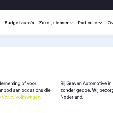
Budget auto's
Zakelijk leasen
Particulier
Ov
nderneming of voor
Bij Greven Automotive in
aanbod aan occasions die
zonder gedoe. Wij bezorge
s
Volvo
,
Volkswagen
,
Nederland.