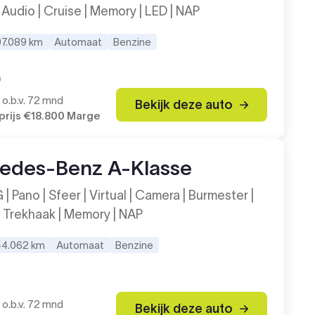
 Audio | Cruise | Memory | LED | NAP
97.089 km
Automaat
Benzine
9
o.b.v. 72 mnd
Bekijk deze auto
rijs
€18.800
Marge
edes-Benz A-Klasse
 Pano | Sfeer | Virtual | Camera | Burmester |
| Trekhaak | Memory | NAP
44.062 km
Automaat
Benzine
o.b.v. 72 mnd
Bekijk deze auto