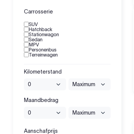
Carrosserie
SUV
Hatchback
Stationwagon
Sedan
MPV
Personenbus
Terreinwagen
Kilometerstand
Maandbedrag
Binnen 24 uur geleverd
Aanschafprijs