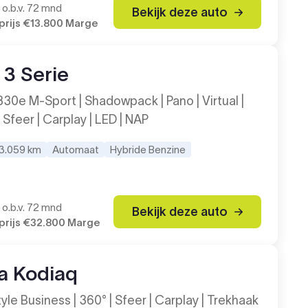
o.b.v. 72 mnd
Bekijk deze auto
rijs
€13.800
Marge
3 Serie
330e M-Sport | Shadowpack | Pano | Virtual |
 Sfeer | Carplay | LED | NAP
3.059 km
Automaat
Hybride Benzine
2
o.b.v. 72 mnd
Bekijk deze auto
rijs
€32.800
Marge
a Kodiaq
tyle Business | 360° | Sfeer | Carplay | Trekhaak