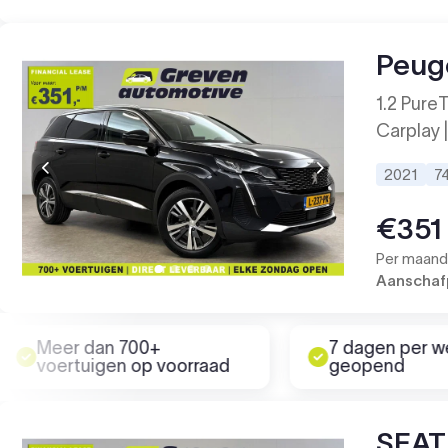
Peug
1.2 PureT
Carplay |
2021
7
€351
Per maand 
Aanschafp
Meer dan 700+
7 dagen per w
voertuigen op voorraad
geopend
SEAT 