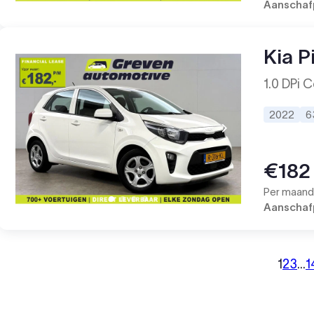
Aanschafp
Kia P
1.0 DPi C
2022
6
€182
Per maand 
Aanschafp
1
2
3
…
1