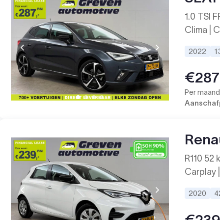
1.0 TSI F
Clima | C
2022
1
€287
Per maand 
Aanschafp
Rena
R110 52 
Carplay |
2020
4
€23