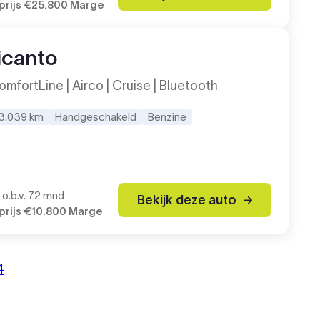
rijs
€25.800
Marge
icanto
omfortLine | Airco | Cruise | Bluetooth
3.039 km
Handgeschakeld
Benzine
o.b.v. 72 mnd
Bekijk deze auto
rijs
€10.800
Marge
Volg
4