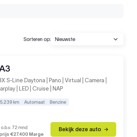
Sorteren op:
 A3
X S-Line Daytona | Pano | Virtual | Camera |
arplay | LED | Cruise | NAP
15.239 km
Automaat
Benzine
6
o.b.v. 72 mnd
Bekijk deze auto
rijs
€27.400
Marge