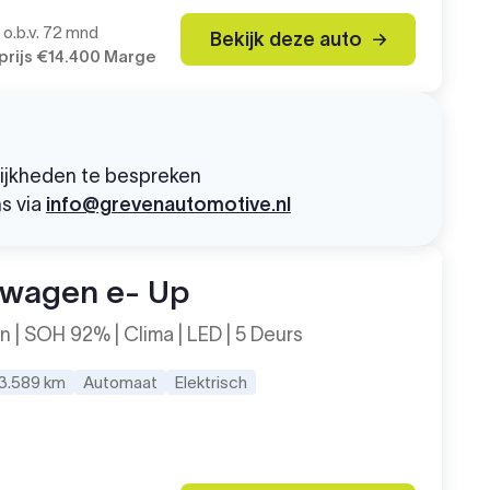
o.b.v. 72 mnd
Bekijk deze auto
rijs
€14.400
Marge
lijkheden te bespreken
ns via
info@grevenautomotive.nl
swagen e- Up
n | SOH 92% | Clima | LED | 5 Deurs
3.589 km
Automaat
Elektrisch
0