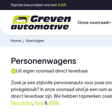
Ga naar inhoud
Klanten beoordelen ons met
4.4/5
Onze voorraad
Home
Voertuigen
-
Personenwagens
Uit eigen voorraad direct leverbaar
Zoek je een stijlvolle personenauto voor jouw o
privégebruik? In onze voorraad vind je een ruim 
direct leverbaar zijn. We hebben topmerken zoal
Mercedes
,
Audi
&
BMW
.