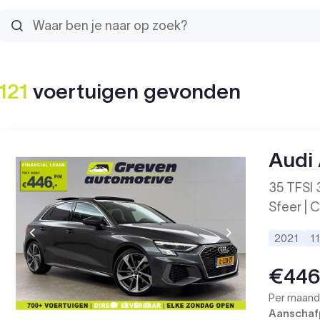
121
voertuigen
gevonden
Audi
35 TFSI 3
Sfeer | C
2021
1
€44
Per maand 
Aanschafp