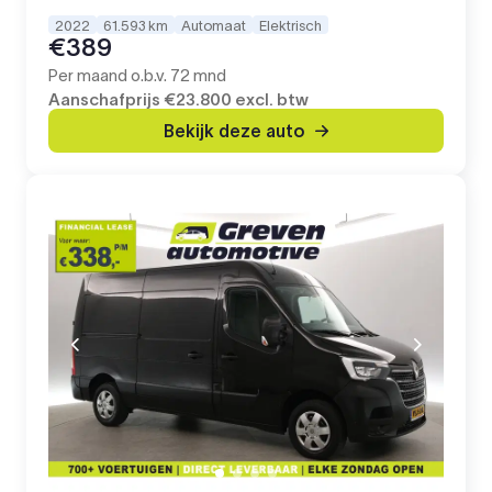
2022
61.593 km
Automaat
Elektrisch
€389
Per maand o.b.v. 72 mnd
Aanschafprijs
€23.800
excl. btw
Bekijk deze auto