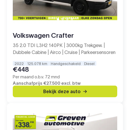
Volkswagen Crafter
35 2.0 TDI L3H2 140PK | 3000kg Trekgew. |
Dubbele Cabine | Airco | Cruise | Parkeersensoren
2022
125.078 km
Handgeschakeld
Diesel
€448
Per maand o.b.v. 72 mnd
Aanschafprijs
€27.500
excl. btw
Bekijk deze auto