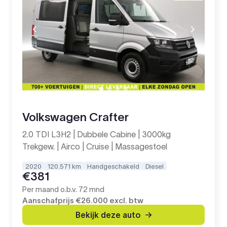
Volkswagen Crafter
2.0 TDI L3H2 | Dubbele Cabine | 3000kg
Trekgew. | Airco | Cruise | Massagestoel
2020
120.571 km
Handgeschakeld
Diesel
€381
Per maand o.b.v. 72 mnd
Aanschafprijs
€26.000
excl. btw
Bekijk deze auto