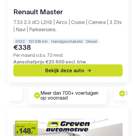
Renault Master
T33 2.3 dCi L2H2 | Airco | Cruise | Camera | 3 Zits
| Navi | Parkeersens.
2022
151.036 km
Handgeschakeld
Diesel
€338
Per maand o.b.v. 72 mnd
Aanschafprijs
€20.600
excl. btw
Bekijk deze auto
Meer dan 700+ voertuigen
rd
7 da
op voorraad