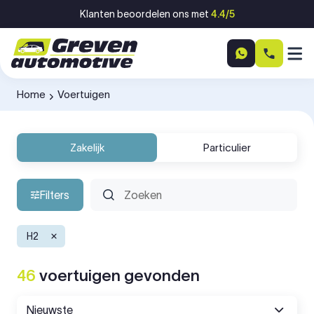
Ga naar inhoud
Klanten beoordelen ons met
4.4/5
Home
Voertuigen
-
Zakelijk
Particulier
Filters
H2
46
voertuigen
gevonden