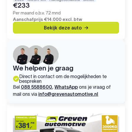
€233
Per maand o.b.v. 72 mnd
Aanschafprijs
€14.000
excl. btw
Bekijk deze auto
We helpen je graag
Direct in contact om de mogelijkheden te
bespreken
Bel
088 5588600
,
WhatsApp
ons je vraag of
mail ons via
info@grevenautomotive.nl