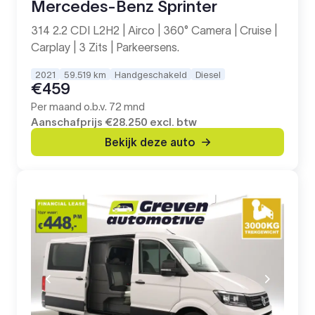
Mercedes-Benz Sprinter
314 2.2 CDI L2H2 | Airco | 360° Camera | Cruise |
Carplay | 3 Zits | Parkeersens.
2021
59.519 km
Handgeschakeld
Diesel
€459
Per maand o.b.v. 72 mnd
Aanschafprijs
€28.250
excl. btw
Bekijk deze auto