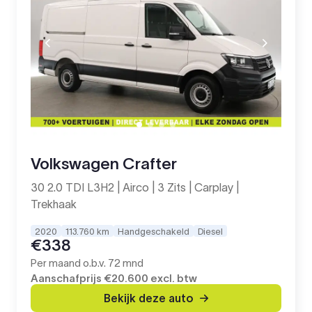
Volkswagen Crafter
30 2.0 TDI L3H2 | Airco | 3 Zits | Carplay |
Trekhaak
2020
113.760 km
Handgeschakeld
Diesel
€338
Per maand o.b.v. 72 mnd
Aanschafprijs
€20.600
excl. btw
Bekijk deze auto