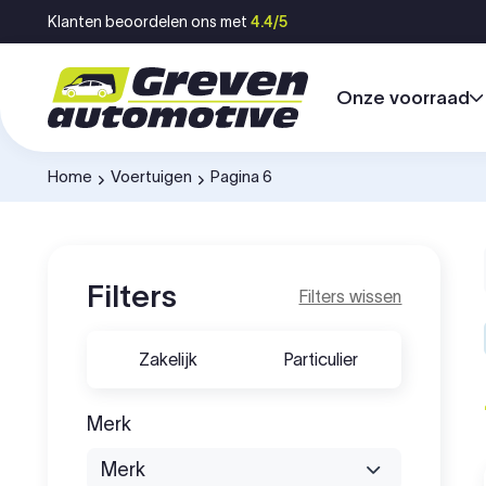
Ga naar inhoud
Klanten beoordelen ons met
4.4/5
Onze voorraad
Home
Voertuigen
Pagina 6
-
-
Filters
Filters wissen
Zakelijk
Particulier
Merk