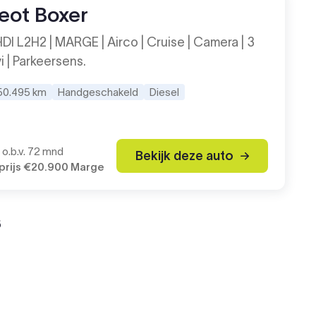
eot Boxer
HDI L2H2 | MARGE | Airco | Cruise | Camera | 3
vi | Parkeersens.
50.495 km
Handgeschakeld
Diesel
3
o.b.v. 72 mnd
Bekijk deze auto
rijs
€20.900
Marge
6