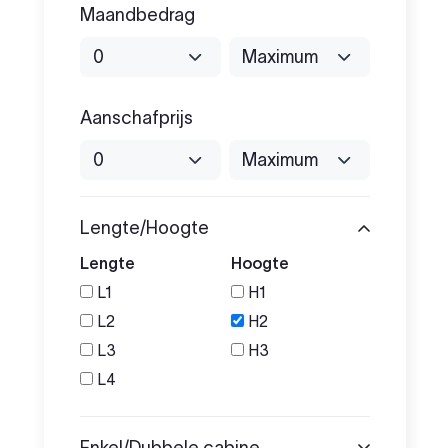
Maandbedrag
Aanschafprijs
Lengte/Hoogte
Lengte
Hoogte
L1
H1
L2
H2
L3
H3
L4
Enkel/Dubbele cabine