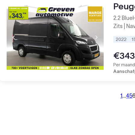
Peug
2.2 Blue
Zits | Na
2022
1
€34
Per maand 
Aanschafp
1
…
4
5