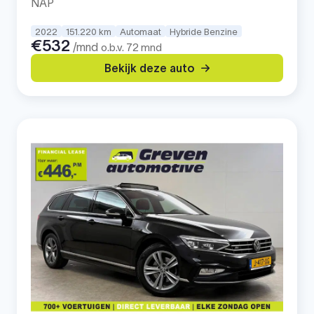
NAP
2022
151.220 km
Automaat
Hybride Benzine
€532
/mnd
o.b.v. 72 mnd
Bekijk deze auto