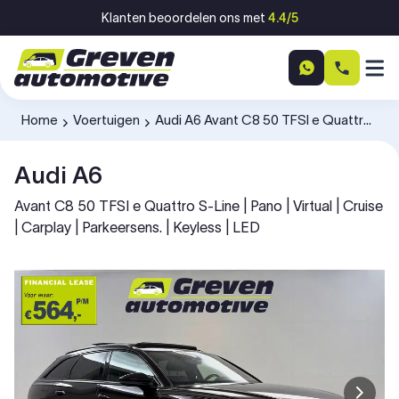
Ga naar inhoud
Klanten beoordelen ons met
4.4/5
Home
Voertuigen
Audi A6 Avant C8 50 TFSI e Quattro S-Line KLL34F
-
-
Audi A6
Avant C8 50 TFSI e Quattro S-Line | Pano | Virtual | Cruise
| Carplay | Parkeersens. | Keyless | LED