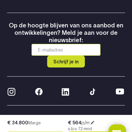
Op de hoogte blijven van ons aanbod en
ontwikkelingen? Meld je aan voor de
nieuwsbrief:
Schrijf je in
© 2026 Greven Automotive
€ 34.800
€ 564
p/m
Marge
Privacy Policy
o.b.v. 72 mnd