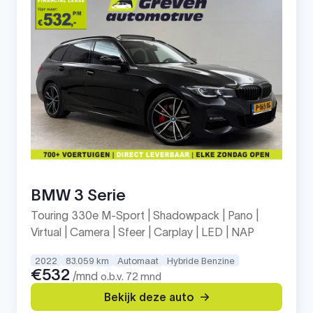
BMW 3 Serie
Touring 330e M-Sport | Shadowpack | Pano |
Virtual | Camera | Sfeer | Carplay | LED | NAP
2022
83.059 km
Automaat
Hybride Benzine
€532
/mnd
o.b.v. 72 mnd
Bekijk deze auto