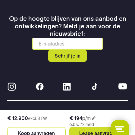
Op de hoogte blijven van ons aanbod en
ontwikkelingen? Meld je aan voor de
nieuwsbrief:
Schrijf je in
© 2026 Greven Automotive
€ 12.900
€ 194
p/m
excl. BTW
Privacy Policy
o.b.v. 72 mnd
Algemene voorwaarden
Koop aanvragen
Lease aanvragen