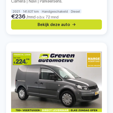
Camera | Navi | Parkeersens.
2021
141.637 km
Handgeschakeld
Diesel
€236
/mnd
o.b.v. 72 mnd
Bekijk deze auto