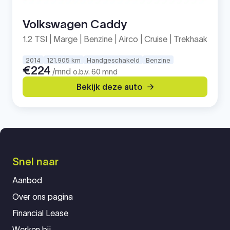
Volkswagen Caddy
1.2 TSI | Marge | Benzine | Airco | Cruise | Trekhaak
2014
121.905 km
Handgeschakeld
Benzine
€224
/mnd
o.b.v. 60 mnd
Bekijk deze auto
Snel naar
Aanbod
Over ons pagina
Financial Lease
Werken bij