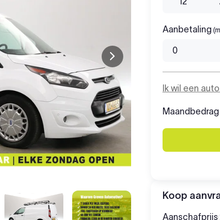
12
Aanbetaling
(m
Ik wil een aut
Maandbedrag
Koop aanvr
Aanschafprijs