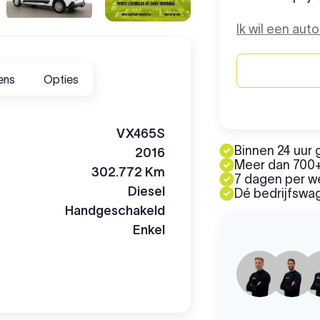
Ik wil een aut
ens
Opties
VX465S
Binnen 24 uur 
2016
Meer dan 700+
302.772 Km
7 dagen per 
Diesel
Dé bedrijfswag
Handgeschakeld
Enkel