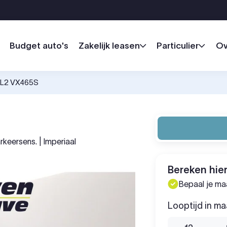
Budget auto's
Zakelijk leasen
Particulier
Ov
K L2 VX465S
rkeersens. | Imperiaal
Bereken hier
Bepaal je m
Looptijd in m