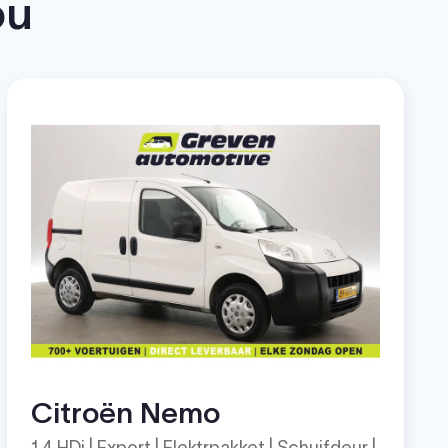
ou
Citroën Nemo
1.4 HDi | Export | Elektrpakket | Schuifdeur |