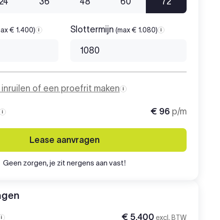
24
36
48
60
72
Slottermijn
ax € 1.400)
(max € 1.080)
Aanbetaling
Slottermijn
o inruilen of een proefrit maken
€ 96
p/m
Maandbedrag
Lease aanvragen
Geen zorgen, je zit nergens aan vast!
agen
€ 5.400
excl. BTW