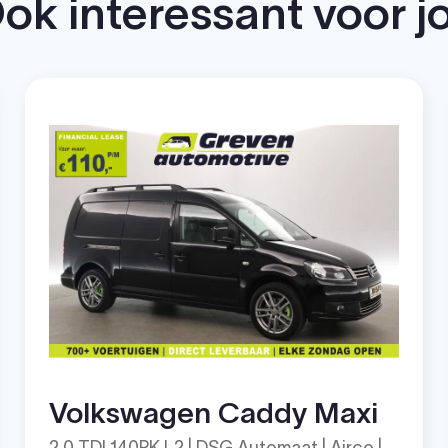
ok interessant voor j
Volkswagen Caddy Maxi
2.0 TDI 140PK L2 | DSG Automaat | Airco |