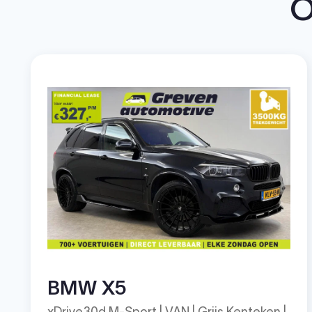
O
BMW X5
xDrive30d M-Sport | VAN | Grijs Kenteken |