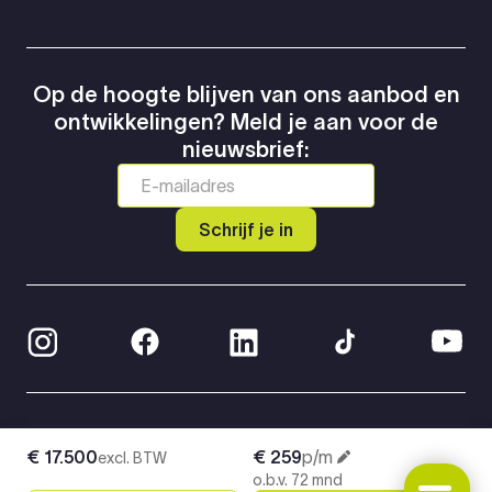
Op de hoogte blijven van ons aanbod en
ontwikkelingen? Meld je aan voor de
nieuwsbrief:
Schrijf je in
© 2026 Greven Automotive
€ 17.500
€ 259
p/m
excl. BTW
Privacy Policy
o.b.v. 72 mnd