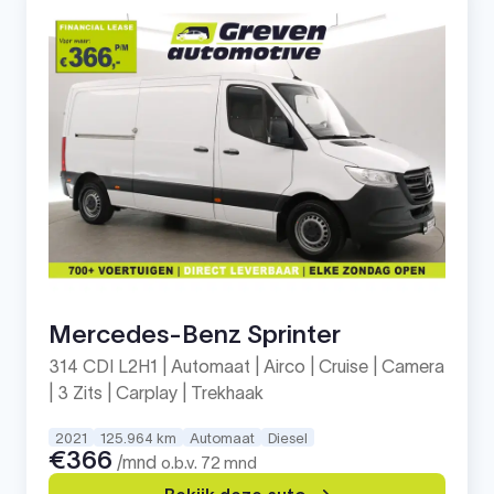
Mercedes-Benz Sprinter
314 CDI L2H1 | Automaat | Airco | Cruise | Camera
| 3 Zits | Carplay | Trekhaak
2021
125.964 km
Automaat
Diesel
€366
/mnd
o.b.v. 72 mnd