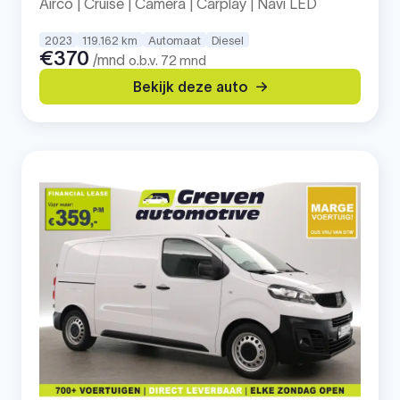
Airco | Cruise | Camera | Carplay | Navi LED
2023
119.162 km
Automaat
Diesel
€370
/mnd
o.b.v. 72 mnd
Bekijk deze auto