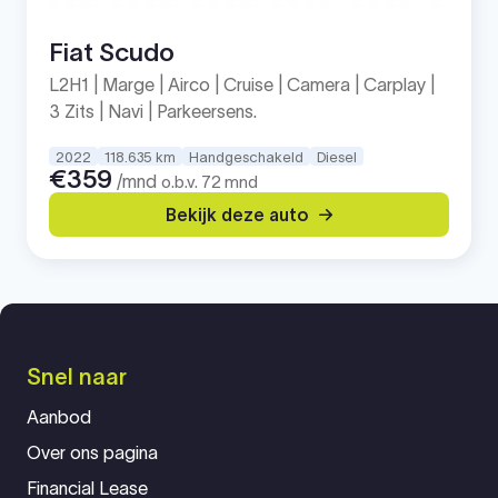
Fiat Scudo
L2H1 | Marge | Airco | Cruise | Camera | Carplay |
3 Zits | Navi | Parkeersens.
2022
118.635 km
Handgeschakeld
Diesel
€359
/mnd
o.b.v. 72 mnd
Bekijk deze auto
Snel naar
Aanbod
Over ons pagina
Financial Lease