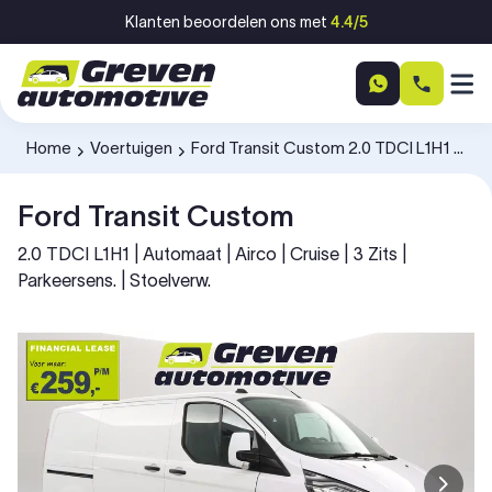
Ga naar inhoud
Klanten beoordelen ons met
4.4/5
Home
Voertuigen
Ford Transit Custom 2.0 TDCI L1H1 V52PDK
-
-
Ford Transit Custom
2.0 TDCI L1H1 | Automaat | Airco | Cruise | 3 Zits |
Parkeersens. | Stoelverw.