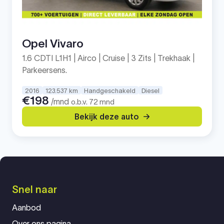
Opel Vivaro
1.6 CDTI L1H1 | Airco | Cruise | 3 Zits | Trekhaak |
Parkeersens.
2016
123.537 km
Handgeschakeld
Diesel
€198
/mnd
o.b.v. 72 mnd
Bekijk deze auto
Snel naar
Aanbod
Over ons pagina