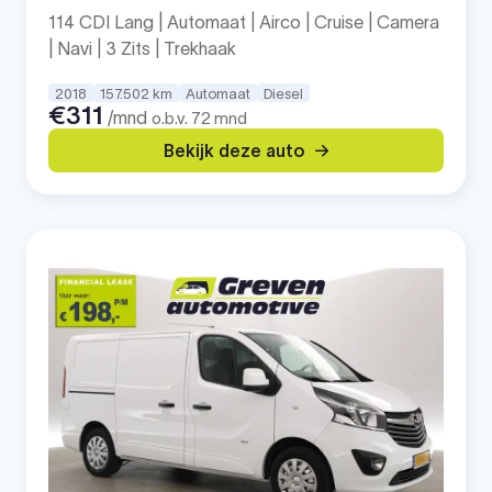
114 CDI Lang | Automaat | Airco | Cruise | Camera
| Navi | 3 Zits | Trekhaak
2018
157.502 km
Automaat
Diesel
€311
/mnd
o.b.v. 72 mnd
Bekijk deze auto