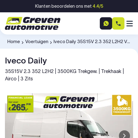
Ga naar inhoud
Klanten beoordelen ons met
4.4/5
Home
Voertuigen
Iveco Daily 35S15V 2.3 352 L2H2 V943SX
-
-
Iveco Daily
35S15V 2.3 352 L2H2 | 3500KG Trekgew. | Trekhaak |
Airco | 3 Zits