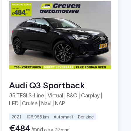
Audi Q3 Sportback
35 TFSI S-Line | Virtual | B&O | Carplay |
LED | Cruise | Navi | NAP
2021
128.965 km
Automaat
Benzine
€484
/mnd
o.b.v. 72 mnd