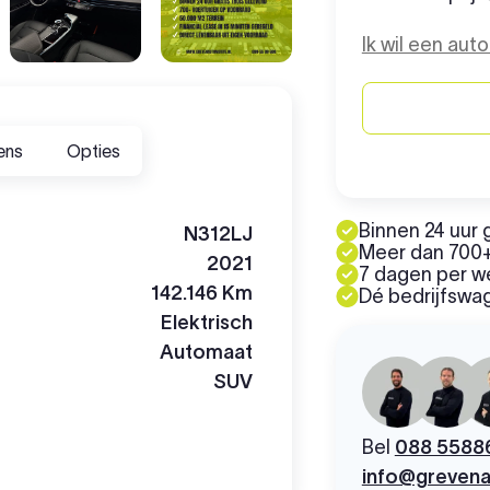
Ik wil een aut
ens
Opties
Binnen 24 uur 
N312LJ
Meer dan 700+
2021
7 dagen per 
142.146 Km
Dé bedrijfswag
Elektrisch
Automaat
SUV
Bel
088 5588
info@grevena