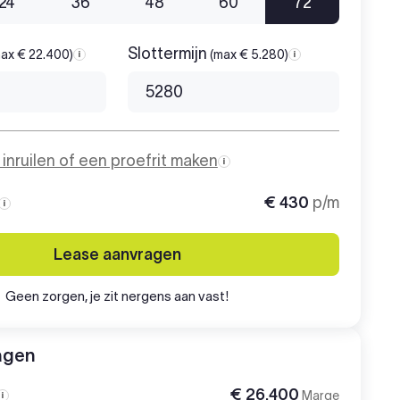
24
36
48
60
72
Slottermijn
ax € 22.400)
(max € 5.280)
Aanbetaling
Slottermijn
o inruilen of een proefrit maken
€ 430
p/m
Maandbedrag
Lease aanvragen
Geen zorgen, je zit nergens aan vast!
agen
€ 26.400
Marge