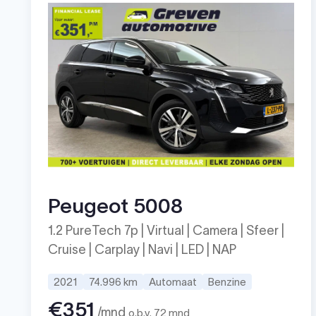
Peugeot 5008
1.2 PureTech 7p | Virtual | Camera | Sfeer |
Cruise | Carplay | Navi | LED | NAP
2021
74.996 km
Automaat
Benzine
€351
/mnd
o.b.v. 72 mnd