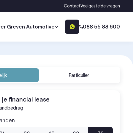
Contact
Veelgestelde vragen
088 55 88 600
er Greven Automotive
lijk
Particulier
 je financial lease
aandbedrag
aanden