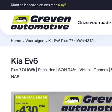
Ga naar inhoud
Klanten beoordelen ons met
4.4/5
Onze voorraad
Home
Voertuigen
Kia Ev6 Plus 77.4 kWh N312LJ
-
-
Kia Ev6
Plus 77.4 kWh | Snelladen | SOH 94% | Virtual | Camera | 
NAP