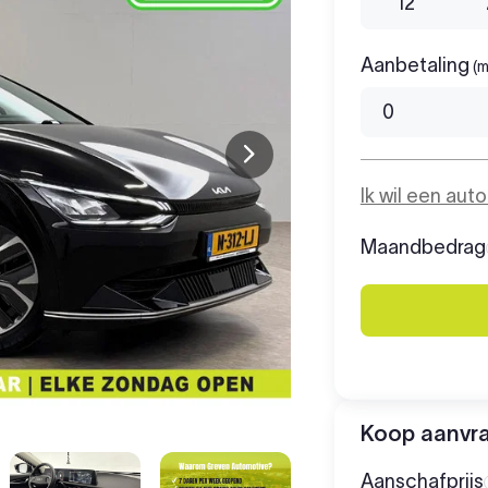
12
Aanbetaling
(m
Ik wil een aut
Maandbedrag
Koop aanvr
Aanschafprijs