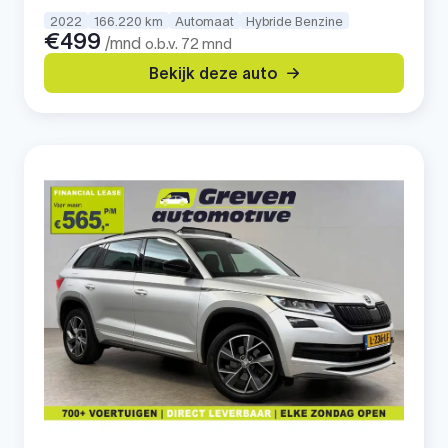
2022
166.220 km
Automaat
Hybride Benzine
€499
/mnd
o.b.v. 72 mnd
Bekijk deze auto