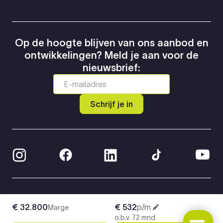
Op de hoogte blijven van ons aanbod en
ontwikkelingen? Meld je aan voor de
nieuwsbrief:
Schrijf je in
© 2026 Greven Automotive
€ 32.800
€ 532
p/m
Marge
Privacy Policy
o.b.v. 72 mnd