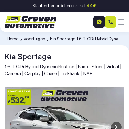
Ga naar inhoud
Klanten beoordelen ons met
4.4/5
Home
Voertuigen
Kia Sportage 1.6 T-GDi Hybrid DynamicPlusLine T911GT
-
-
Kia Sportage
1.6 T-GDi Hybrid DynamicPlusLine | Pano | Sfeer | Virtual |
Camera | Carplay | Cruise | Trekhaak | NAP