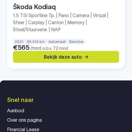
Škoda Kodiaq
1.5 TSI Sportline 7p. | Pano | Camera | Virtual |
Sfeer | Carplay | Canton | Memory |
Stoel/Stuurverw. | NAP
2021
95.614 km
Automaat
Benzine
€565
/mnd
o.b.v. 72 mnd
Bekijk deze auto
Snel naar
Aanbod
Over ons pagina
Financial Lease