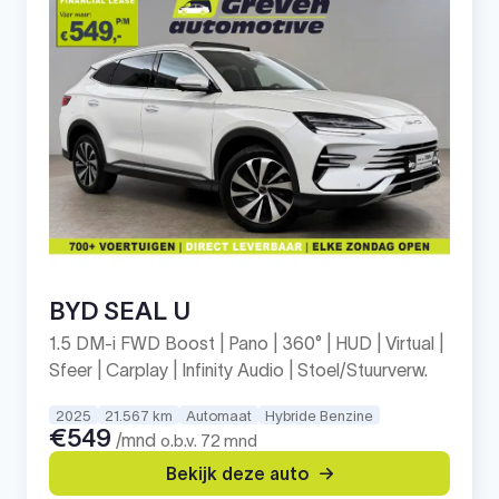
BYD SEAL U
1.5 DM-i FWD Boost | Pano | 360° | HUD | Virtual |
Sfeer | Carplay | Infinity Audio | Stoel/Stuurverw.
2025
21.567 km
Automaat
Hybride Benzine
€549
/mnd
o.b.v. 72 mnd
Bekijk deze auto