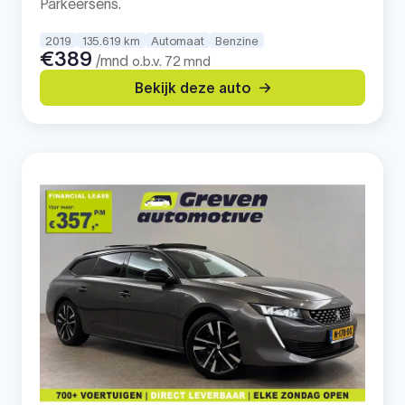
Parkeersens.
2019
135.619 km
Automaat
Benzine
€389
/mnd
o.b.v. 72 mnd
Bekijk deze auto