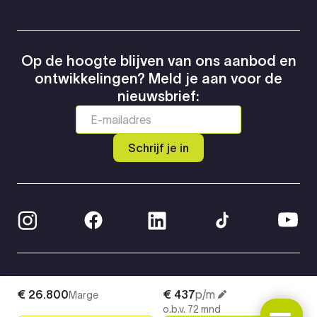
Op de hoogte blijven van ons aanbod en
ontwikkelingen? Meld je aan voor de
nieuwsbrief:
Schrijf je in
© 2026 Greven Automotive
€ 26.800
€ 437
p/m
Marge
Privacy Policy
o.b.v. 72 mnd