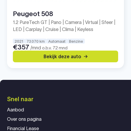
Peugeot 508
1.2 PureTech GT | Pano | Camera | Virtual | Sfeer |
LED | Carplay | Cruise | Clima | Keyless
2021
73.070 km
Automaat
Benzine
€357
/mnd
o.b.v. 72 mnd
Bekijk deze auto
Snel naar
Aanbod
Over ons pagina
Financial Lease