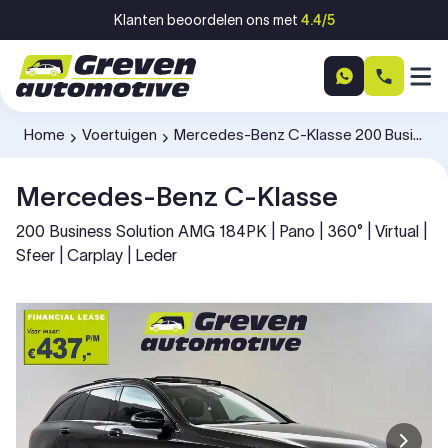
Ga naar inhoud
Klanten beoordelen ons met
4.4/5
Home
Voertuigen
Mercedes-Benz C-Klasse 200 Business Solution AMG 184PK K015DP
-
-
Mercedes-Benz C-Klasse
200 Business Solution AMG 184PK | Pano | 360° | Virtual |
Sfeer | Carplay | Leder