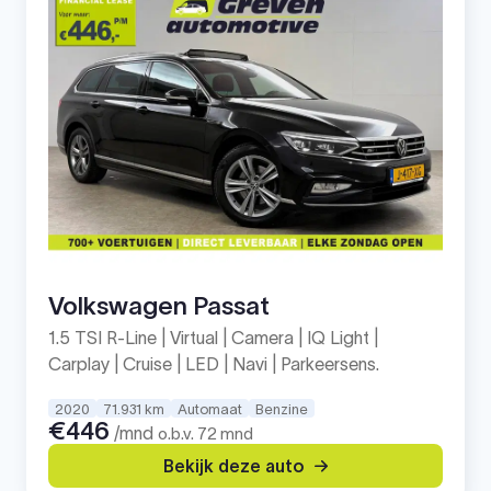
Volkswagen Passat
1.5 TSI R-Line | Virtual | Camera | IQ Light |
Carplay | Cruise | LED | Navi | Parkeersens.
2020
71.931 km
Automaat
Benzine
€446
/mnd
o.b.v. 72 mnd
Bekijk deze auto