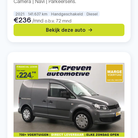
Camera | Navi | Parkeersens.
2021
141.637 km
Handgeschakeld
Diesel
€236
/mnd
o.b.v. 72 mnd
Bekijk deze auto