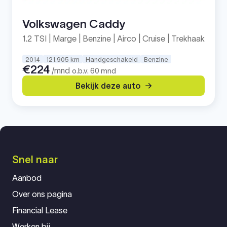
Volkswagen Caddy
1.2 TSI | Marge | Benzine | Airco | Cruise | Trekhaak
2014
121.905 km
Handgeschakeld
Benzine
€224
/mnd
o.b.v. 60 mnd
Bekijk deze auto
Snel naar
Aanbod
Over ons pagina
Financial Lease
Werken bij