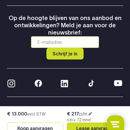
Op de hoogte blijven van ons aanbod en
ontwikkelingen? Meld je aan voor de
nieuwsbrief:
Schrijf je in
© 2026 Greven Automotive
€ 13.000
€ 217
p/m
excl. BTW
Privacy Policy
o.b.v. 72 mnd
Algemene voorwaarden
Koop aanvragen
Lease aanvragen