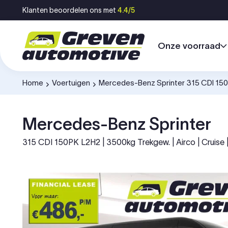
Ga naar inhoud
Klanten beoordelen ons met
4.4/5
Onze voorraad
Home
Voertuigen
Mercedes-Benz Sprinter 315 CDI 1
-
-
Mercedes-Benz Sprinter
315 CDI 150PK L2H2 | 3500kg Trekgew. | Airco | Cruise 