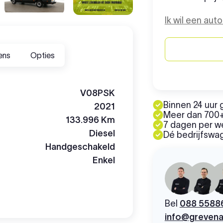
Ik wil een aut
ens
Opties
V08PSK
Binnen 24 uur 
2021
Meer dan 700+
133.996 Km
7 dagen per 
Diesel
Dé bedrijfswag
Handgeschakeld
Enkel
Bel
088 5588
info@grevena