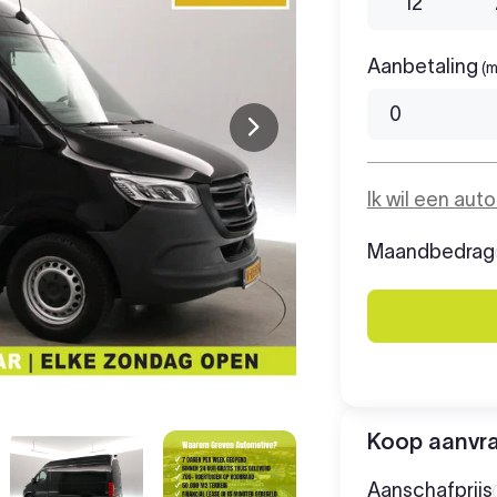
12
Aanbetaling
(m
Ik wil een aut
Maandbedrag
Koop aanvr
Aanschafprijs