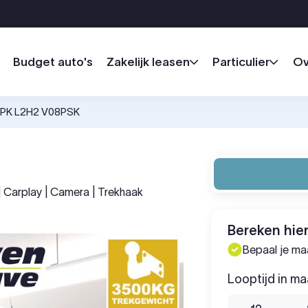
Budget auto's
Zakelijk leasen
Particulier
Ov
50PK L2H2 V08PSK
| Carplay | Camera | Trekhaak
Bereken hier
Bepaal je m
Looptijd in m