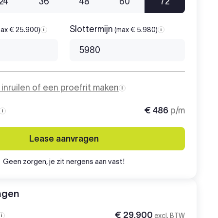
24
36
48
60
72
Slottermijn
ax € 25.900)
(max € 5.980)
Aanbetaling
Slottermijn
o inruilen of een proefrit maken
€ 486
p/m
Maandbedrag
Lease aanvragen
Geen zorgen, je zit nergens aan vast!
agen
€ 29.900
excl. BTW