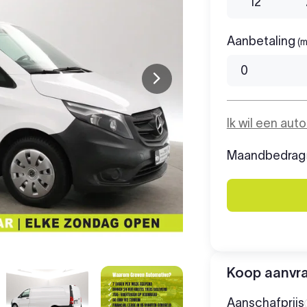
12
Aanbetaling
(m
Ik wil een aut
Maandbedrag
Koop aanvr
Aanschafprijs