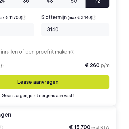
24
36
48
60
72
Slottermijn
ax € 11.700)
(max € 3.140)
Aanbetaling
Slottermijn
o inruilen of een proefrit maken
€ 260
p/m
Maandbedrag
Lease aanvragen
Geen zorgen, je zit nergens aan vast!
agen
€ 15.700
excl. BTW