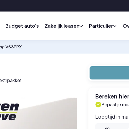
Budget auto's
Zakelijk leasen
Particulier
Ov
Lang V63PPX
lektrpakket
Bereken hier
Bepaal je m
Looptijd in m