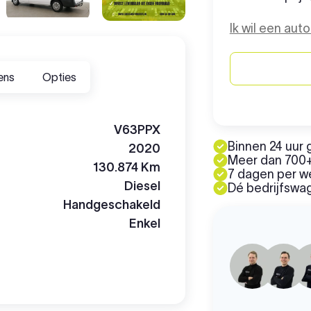
Ik wil een aut
ens
Opties
V63PPX
Binnen 24 uur 
2020
Meer dan 700+
130.874 Km
7 dagen per 
Diesel
Dé bedrijfswag
Handgeschakeld
Enkel