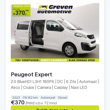
Peugeot Expert
2.0 BlueHDI L3H1 180PK | DC | 6 Zits | Automaat |
Airco | Cruise | Camera | Carplay | Navi LED
2023
119.162 km
Automaat
Diesel
€370
/mnd
o.b.v. 72 mnd