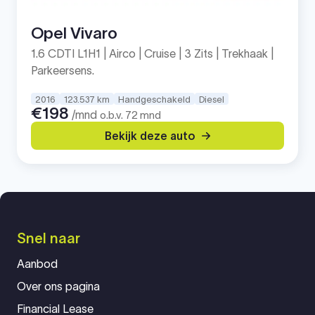
Opel Vivaro
1.6 CDTI L1H1 | Airco | Cruise | 3 Zits | Trekhaak |
Parkeersens.
2016
123.537 km
Handgeschakeld
Diesel
€198
/mnd
o.b.v. 72 mnd
Bekijk deze auto
Snel naar
Aanbod
Over ons pagina
Financial Lease