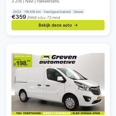
3 Zits | Navi | Parkeersens.
2022
118.635 km
Handgeschakeld
Diesel
€359
/mnd
o.b.v. 72 mnd
Bekijk deze auto