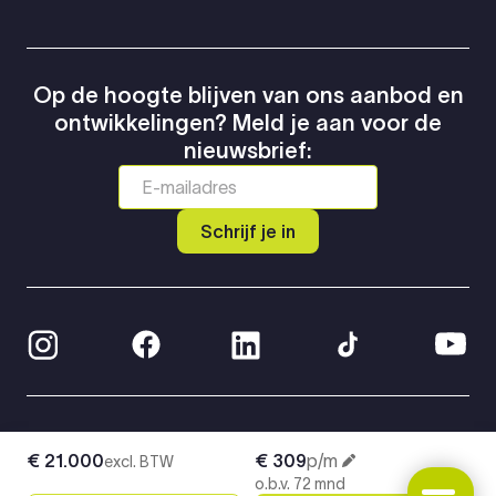
Op de hoogte blijven van ons aanbod en
ontwikkelingen? Meld je aan voor de
nieuwsbrief:
Schrijf je in
© 2026 Greven Automotive
€ 21.000
€ 309
p/m
excl. BTW
Privacy Policy
o.b.v. 72 mnd