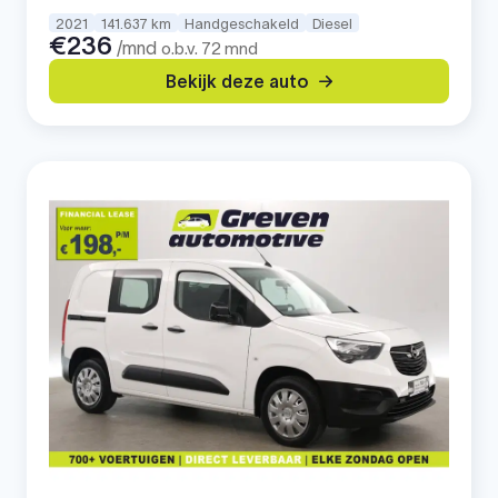
2021
141.637 km
Handgeschakeld
Diesel
€236
/mnd
o.b.v. 72 mnd
Bekijk deze auto