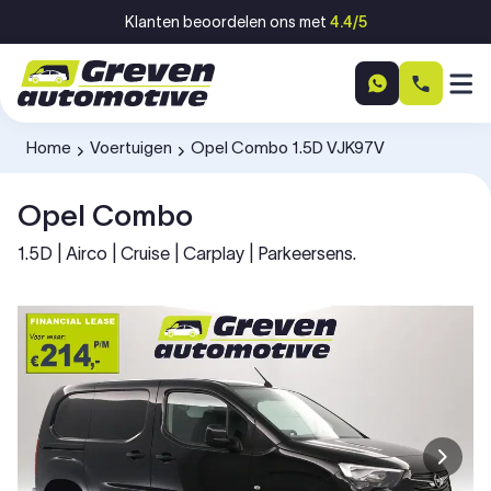
Ga naar inhoud
Klanten beoordelen ons met
4.4/5
Home
Voertuigen
Opel Combo 1.5D VJK97V
-
-
Opel Combo
1.5D | Airco | Cruise | Carplay | Parkeersens.