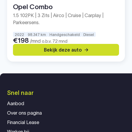
Opel Combo
1.5 102PK | 3 Zits | Airco | Cruise | Carplay |
Parkeersens.
2022
98.347 km
Handgeschakeld
Diesel
€198
/mnd
o.b.v. 72 mnd
Bekijk deze auto
Snel naar
Aanbod
Over ons pagina
Financial Lease
Werken bij