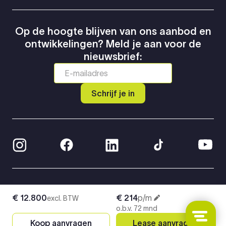
Op de hoogte blijven van ons aanbod en
ontwikkelingen? Meld je aan voor de
nieuwsbrief:
Schrijf je in
© 2026 Greven Automotive
€ 12.800
€ 214
p/m
excl. BTW
Privacy Policy
o.b.v. 72 mnd
Algemene voorwaarden
Koop aanvragen
Lease aanvragen