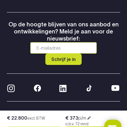
Op de hoogte blijven van ons aanbod en
ontwikkelingen? Meld je aan voor de
nieuwsbrief:
Schrijf je in
© 2026 Greven Automotive
€ 22.800
€ 373
p/m
excl. BTW
Privacy Policy
o.b.v. 72 mnd