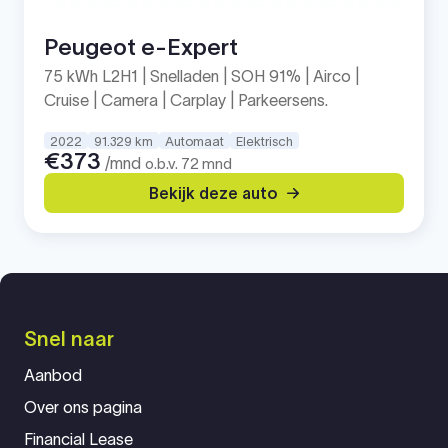
Peugeot e-Expert
75 kWh L2H1 | Snelladen | SOH 91% | Airco |
Cruise | Camera | Carplay | Parkeersens.
2022
91.329 km
Automaat
Elektrisch
€373
/mnd
o.b.v. 72 mnd
Bekijk deze auto
Snel naar
Aanbod
Over ons pagina
Financial Lease