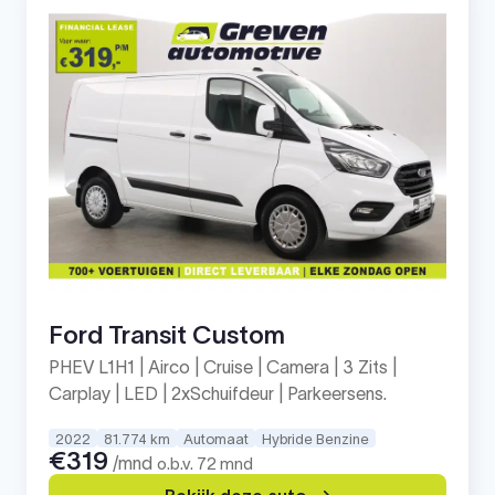
Ford Transit Custom
PHEV L1H1 | Airco | Cruise | Camera | 3 Zits |
Carplay | LED | 2xSchuifdeur | Parkeersens.
2022
81.774 km
Automaat
Hybride Benzine
€319
/mnd
o.b.v. 72 mnd