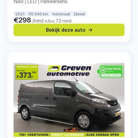
Navi | LED | Parkeersens.
2021
116.945 km
Automaat
Diesel
€298
/mnd
o.b.v. 72 mnd
Bekijk deze auto