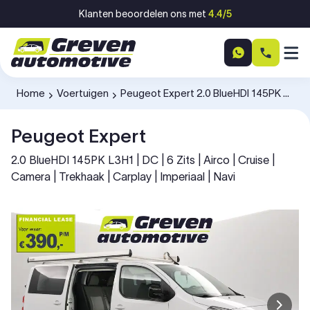
Ga naar inhoud
Klanten beoordelen ons met
4.4/5
Home
Voertuigen
Peugeot Expert 2.0 BlueHDI 145PK L3H1 V52PHG
-
-
Peugeot Expert
2.0 BlueHDI 145PK L3H1 | DC | 6 Zits | Airco | Cruise |
Camera | Trekhaak | Carplay | Imperiaal | Navi