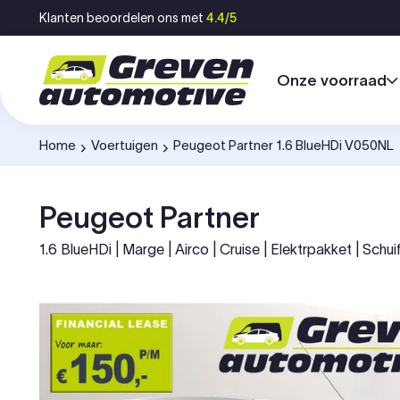
Ga naar inhoud
Klanten beoordelen ons met
4.4/5
Onze voorraad
Home
Voertuigen
Peugeot Partner 1.6 BlueHDi V050NL
-
-
Peugeot Partner
1.6 BlueHDi | Marge | Airco | Cruise | Elektrpakket | Schui