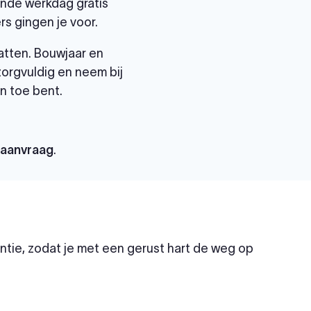
gende werkdag gratis
s gingen je voor.
atten. Bouwjaar en
 zorgvuldig en neem bij
n toe bent.
paanvraag
.
tie, zodat je met een gerust hart de weg op