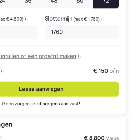
24
36
48
60
72
Slottermijn
ax € 4.800)
(max € 1.760)
Aanbetaling
Slottermijn
o inruilen of een proefrit maken
€ 150
p/m
Maandbedrag
Lease aanvragen
Geen zorgen, je zit nergens aan vast!
agen
€ 8.800
Marge