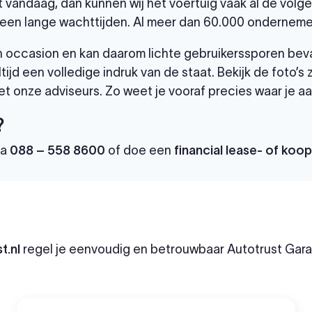
et vandaag, dan kunnen wij het voertuig vaak al de vol
een lange wachttijden. Al meer dan 60.000 ondernemer
 een occasion en kan daarom lichte gebruikerssporen bev
tijd een volledige indruk van de staat. Bekijk de foto’s
t onze adviseurs. Zo weet je vooraf precies waar je aa
?
ia
088 – 558 8600
of doe een
financial lease- of koo
t.nl
regel je eenvoudig en betrouwbaar Autotrust Garan