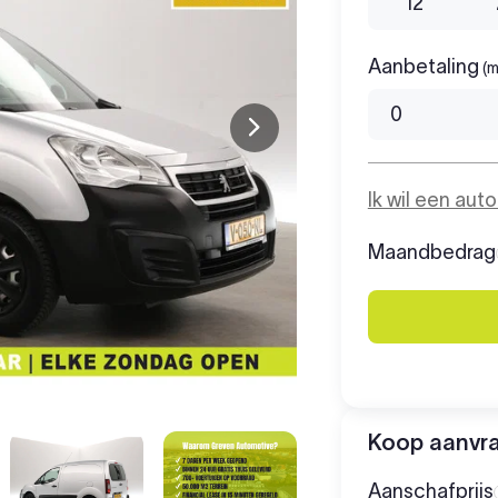
12
Aanbetaling
(m
Ik wil een aut
Maandbedrag
Koop aanvr
Aanschafprijs