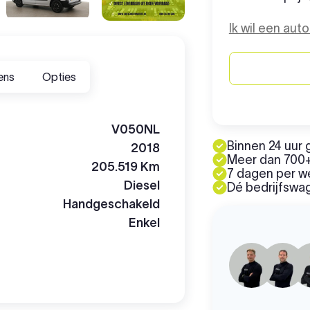
Ik wil een aut
ens
Opties
V050NL
Binnen 24 uur 
2018
Meer dan 700+
205.519 Km
7 dagen per 
Diesel
Dé bedrijfswag
Handgeschakeld
Enkel