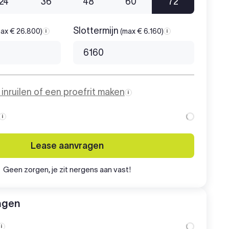
24
36
48
60
72
Slottermijn
ax € 26.800)
(max € 6.160)
Aanbetaling
Slottermijn
o inruilen of een proefrit maken
Maandbedrag
Lease aanvragen
Geen zorgen, je zit nergens aan vast!
agen