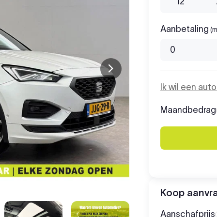
12
Aanbetaling
(m
Ik wil een aut
Maandbedrag
Koop aanvr
Aanschafprijs