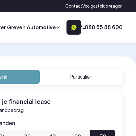
Contact
Veelgestelde vragen
088 55 88 600
er Greven Automotive
lijk
Particulier
 je financial lease
aandbedrag
aanden