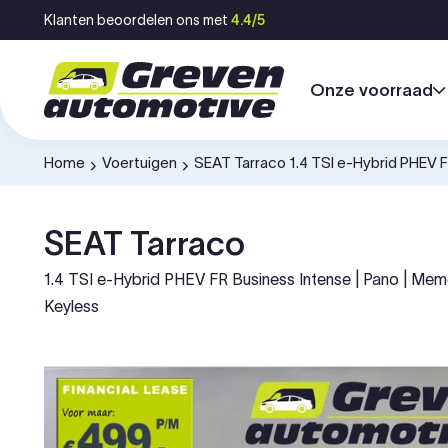
Ga naar inhoud
Klanten beoordelen ons met
4.4/5
Onze voorraad
Home
Voertuigen
SEAT Tarraco 1.4 TSI e-Hybrid PHEV 
-
-
SEAT Tarraco
1.4 TSI e-Hybrid PHEV FR Business Intense | Pano | Memory
Keyless