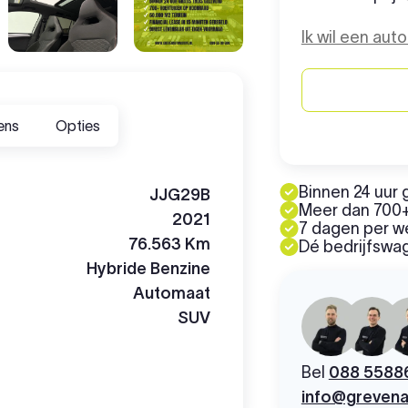
Ik wil een aut
ens
Opties
Binnen 24 uur 
JJG29B
Meer dan 700+
2021
7 dagen per 
76.563 Km
Dé bedrijfswag
Hybride Benzine
Automaat
SUV
Bel
088 5588
info@grevena