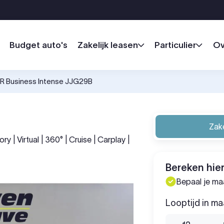
Budget auto's
Zakelijk leasen
Particulier
Ov
FR Business Intense JJG29B
Zake
 | Virtual | 360° | Cruise | Carplay |
Bereken hier
Bepaal je m
Looptijd in m