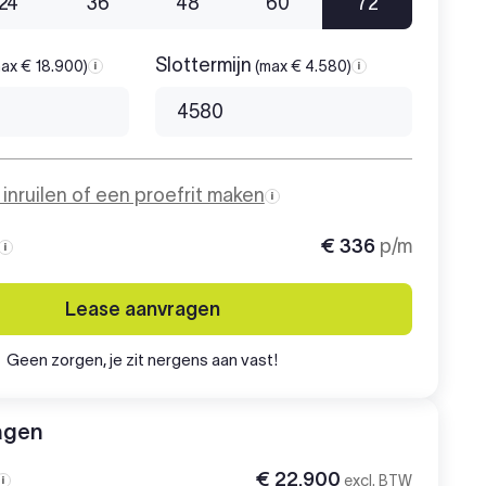
24
36
48
60
72
Slottermijn
ax € 18.900)
(max € 4.580)
Aanbetaling
Slottermijn
o inruilen of een proefrit maken
€ 336
p/m
Maandbedrag
Lease aanvragen
Geen zorgen, je zit nergens aan vast!
agen
€ 22.900
excl. BTW