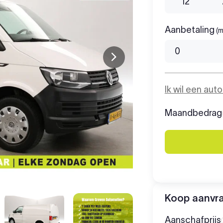
12
Aanbetaling
(m
Ik wil een aut
Maandbedrag
Koop aanvr
Aanschafprijs