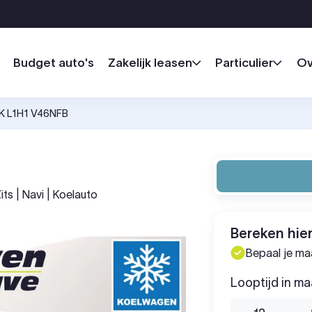
Budget auto's
Zakelijk leasen
Particulier
Ov
PK L1H1 V46NFB
its | Navi | Koelauto
Bereken hier
Bepaal je m
Looptijd in m