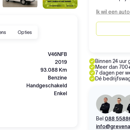
Ik wil een aut
ens
Opties
V46NFB
Binnen 24 uur 
2019
Meer dan 700+
93.088 Km
7 dagen per 
Benzine
Dé bedrijfswag
Handgeschakeld
Enkel
Bel
088 5588
info@grevena