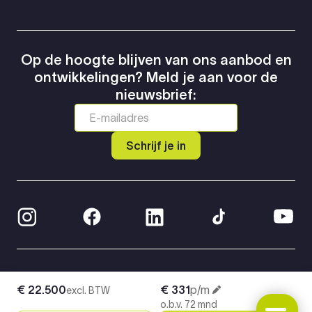
Op de hoogte blijven van ons aanbod en
ontwikkelingen? Meld je aan voor de
nieuwsbrief:
Schrijf je in
© 2026 Greven Automotive
€ 22.500
€ 331
p/m
excl. BTW
Privacy Policy
o.b.v. 72 mnd