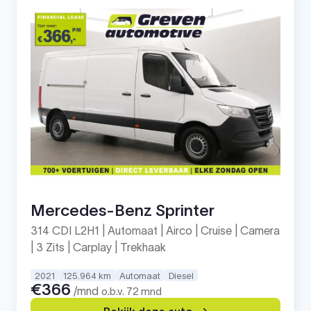
Mercedes-Benz Sprinter
314 CDI L2H1 | Automaat | Airco | Cruise | Camera
| 3 Zits | Carplay | Trekhaak
2021
125.964 km
Automaat
Diesel
€366
/mnd
o.b.v. 72 mnd