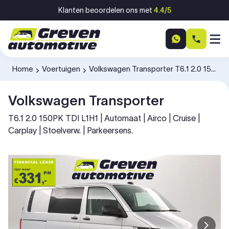
Ga naar inhoud
Klanten beoordelen ons met
4.4/5
Home
Voertuigen
Volkswagen Transporter T6.1 2.0 150PK TDI L1H1 V28PBZ
-
-
Volkswagen Transporter
T6.1 2.0 150PK TDI L1H1 | Automaat | Airco | Cruise |
Carplay | Stoelverw. | Parkeersens.