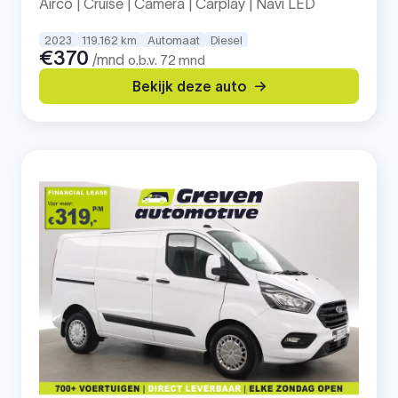
Airco | Cruise | Camera | Carplay | Navi LED
2023
119.162 km
Automaat
Diesel
€370
/mnd
o.b.v. 72 mnd
Bekijk deze auto