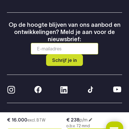
Op de hoogte blijven van ons aanbod en
ontwikkelingen? Meld je aan voor de
nieuwsbrief:
Schrijf je in
© 2026 Greven Automotive
€ 16.000
€ 238
p/m
excl. BTW
Privacy Policy
o.b.v. 72 mnd