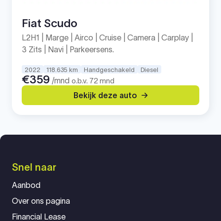
Fiat Scudo
L2H1 | Marge | Airco | Cruise | Camera | Carplay |
3 Zits | Navi | Parkeersens.
2022
118.635 km
Handgeschakeld
Diesel
€359
/mnd
o.b.v. 72 mnd
Bekijk deze auto
Snel naar
Aanbod
Over ons pagina
Financial Lease