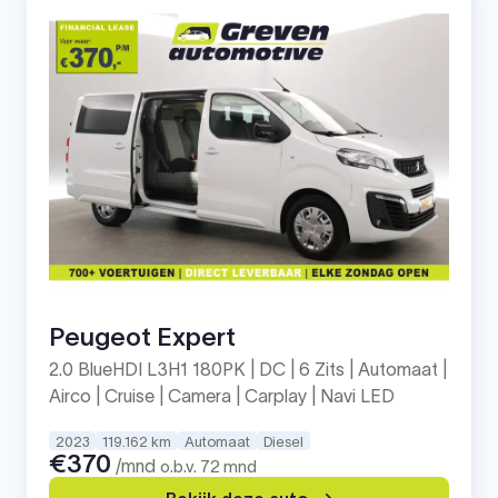
Peugeot Expert
2.0 BlueHDI L3H1 180PK | DC | 6 Zits | Automaat |
Airco | Cruise | Camera | Carplay | Navi LED
2023
119.162 km
Automaat
Diesel
€370
/mnd
o.b.v. 72 mnd