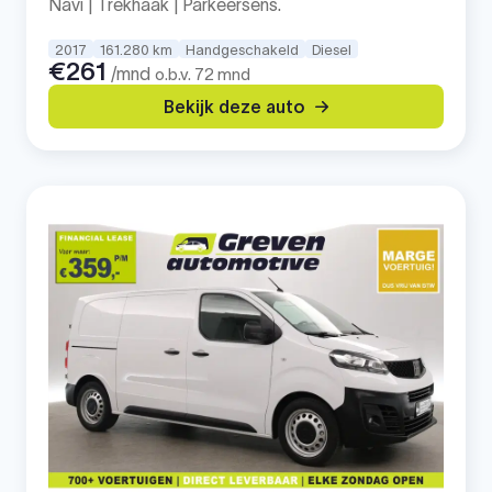
Navi | Trekhaak | Parkeersens.
2017
161.280 km
Handgeschakeld
Diesel
€261
/mnd
o.b.v. 72 mnd
Bekijk deze auto