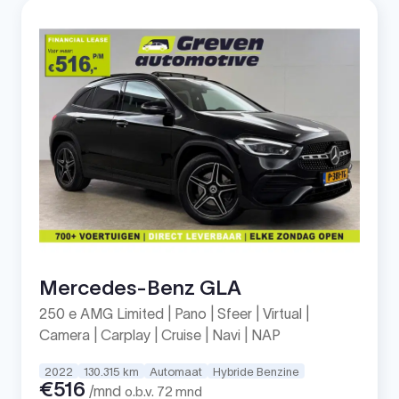
Mercedes-Benz GLA
250 e AMG Limited | Pano | Sfeer | Virtual |
Camera | Carplay | Cruise | Navi | NAP
2022
130.315 km
Automaat
Hybride Benzine
€516
/mnd
o.b.v. 72 mnd