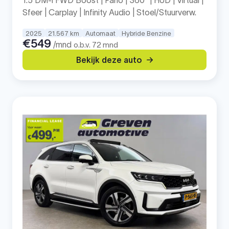
1.5 DM-i FWD Boost | Pano | 360° | HUD | Virtual |
Sfeer | Carplay | Infinity Audio | Stoel/Stuurverw.
2025
21.567 km
Automaat
Hybride Benzine
€549
/mnd
o.b.v. 72 mnd
Bekijk deze auto