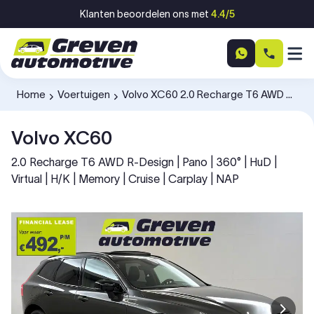
Ga naar inhoud
Klanten beoordelen ons met
4.4/5
Home
Voertuigen
Volvo XC60 2.0 Recharge T6 AWD R-Design K985KG
-
-
Volvo XC60
2.0 Recharge T6 AWD R-Design | Pano | 360° | HuD |
Virtual | H/K | Memory | Cruise | Carplay | NAP