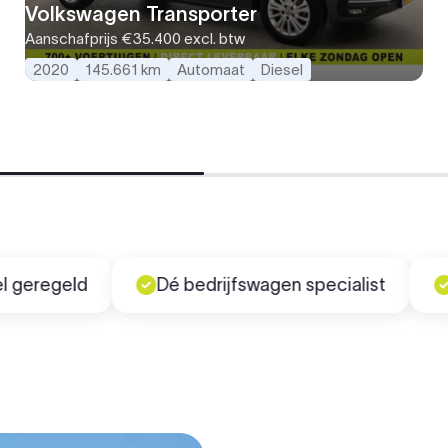
Volkswagen Transporter
Aanschafprijs
€35.400
excl. btw
2020
145.661 km
Automaat
Diesel
geld
Dé bedrijfswagen specialist
Uit ei