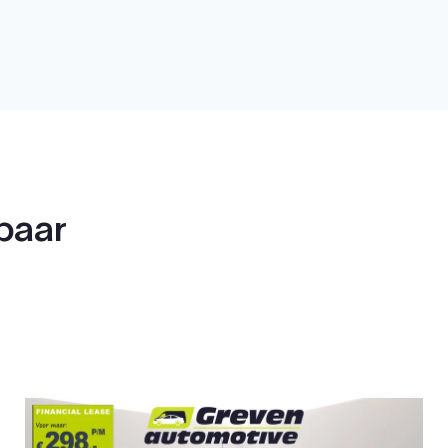
rbaar