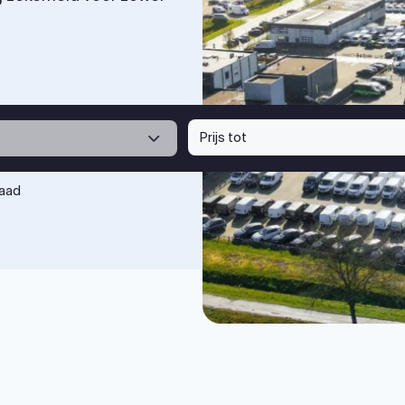
Prijs tot
raad