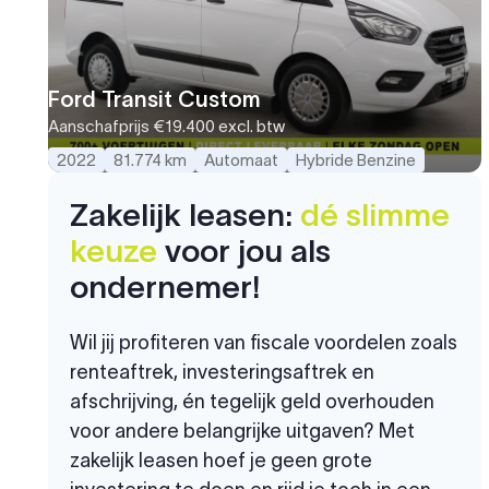
Ford Transit Custom
Aanschafprijs
€19.400
excl. btw
2022
81.774 km
Automaat
Hybride Benzine
Zakelijk leasen:
dé slimme
keuze
voor jou als
ondernemer!
Wil jij profiteren van fiscale voordelen zoals
renteaftrek, investeringsaftrek en
afschrijving, én tegelijk geld overhouden
voor andere belangrijke uitgaven? Met
zakelijk leasen hoef je geen grote