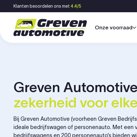
Ga naar inhoud
Klanten beoordelen ons met
4.4/5
Onze voorraad
Greven Automotiv
zekerheid voor elke 
Bij Greven Automotive (voorheen Greven Bedrijfsw
ideale bedrijfswagen of personenauto. Met een 
bedrijfswagens en 200 personenauto’s bieden wi