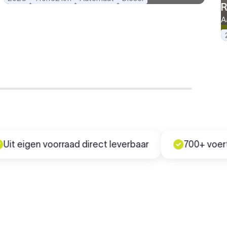
R
A
gen voorraad direct leverbaar
700+ voertuigen 