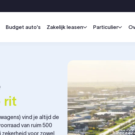
Budget auto's
Zakelijk leasen
Particulier
Ov
e
rit
agens) vind je altijd de
voorraad van ruim 500
j zekerheid voor zowel